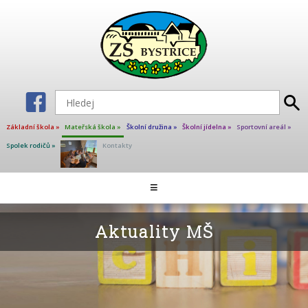
Základní škola »
Mateřská škola »
Školní družina »
Školní jídelna »
Sportovní areál »
Spolek rodičů »
Kontakty
Aktuality MŠ
≡
Školní jídelna
Dokumenty
Aktuality MŠ
Školné
Provoz MŠ
Fotogalerie