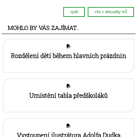
Sýkorky
zpět
vše z aktuality mŠ
Vlaštovky
Kontakt MŠ
MOHLO BY VÁS ZAJÍMAT..
Rozdělení dětí během hlavních prázdnin
Umístění tabla předškoláků
Vystoupení ilustrátora Adolfa Dudka