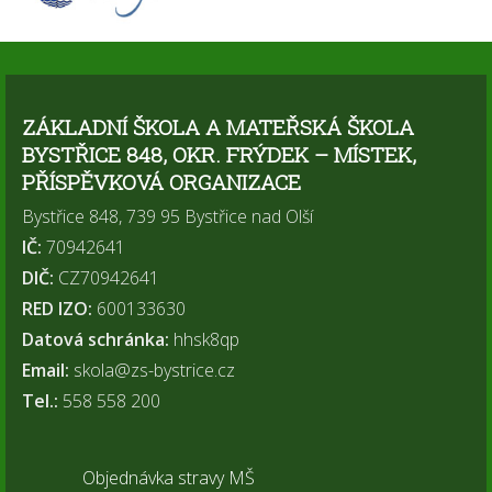
ZÁKLADNÍ ŠKOLA A MATEŘSKÁ ŠKOLA
BYSTŘICE 848, OKR. FRÝDEK – MÍSTEK,
PŘÍSPĚVKOVÁ ORGANIZACE
Bystřice 848, 739 95 Bystřice nad Olší
IČ:
70942641
DIČ:
CZ70942641
RED IZO:
600133630
Datová schránka:
hhsk8qp
Email:
skola@zs-bystrice.cz
Tel.:
558 558 200
Objednávka stravy MŠ