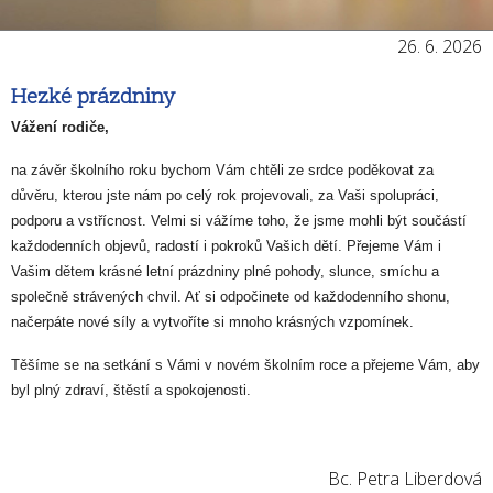
Vrabčáci
Kosíci
26. 6. 2026
Slavíčci
Hezké prázdniny
Sovičky
Vážení rodiče,
Datlíci
na závěr školního roku bychom Vám chtěli ze srdce poděkovat za
Drozdíci
důvěru, kterou jste nám po celý rok projevovali, za Vaši spolupráci,
Sýkorky
podporu a vstřícnost. Velmi si vážíme toho, že jsme mohli být součástí
Vlaštovky
každodenních objevů, radostí i pokroků Vašich dětí. Přejeme Vám i
Vašim dětem krásné letní prázdniny plné pohody, slunce, smíchu a
Archiv 2021 - 2024
společně strávených chvil. Ať si odpočinete od každodenního shonu,
Vrabčáci
načerpáte nové síly a vytvoříte si mnoho krásných vzpomínek.
Kosíci
Těšíme se na setkání s Vámi v novém školním roce a přejeme Vám, aby
Slavíčci
byl plný zdraví, štěstí a spokojenosti.
Sovičky
Datlíci
Bc. Petra Liberdová
Drozdíci