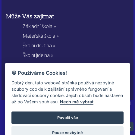
Může Vás zajímat
Základní škola »
Mateřská škola »
Školní družina »
Školní jídelna »
Sportovní areál »
🍪 Používáme Cookies!
Spolek rodičů »
Dobrý den, tato webová stránka používá nezbytné
Kontakty
soubory cookie k zajištění správného fungování a
sledovací soubory cookie. Jejich obsah bude nastaven
až po Vašem souhlasu.
Nech mě vybrat
Povolit vše
Nastavení cookies
Pouze nezbytné