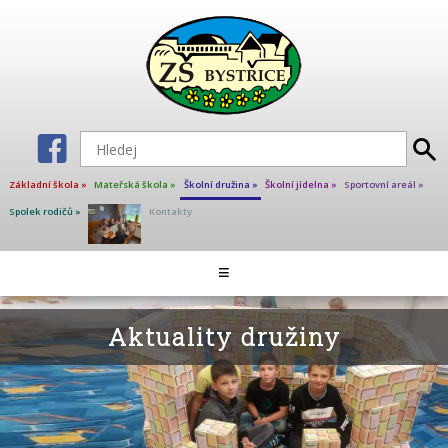
Základní škola »
Mateřská škola »
Školní družina »
Školní jídelna »
Sportovní areál »
Spolek rodičů »
Kontakty
Aktuality ŠD
≡
Co nás čeká
Základní informace
Aktuality družiny
Dokumenty
Fotogalerie