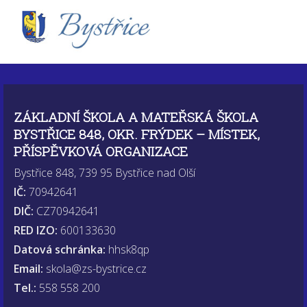
ZÁKLADNÍ ŠKOLA A MATEŘSKÁ ŠKOLA
BYSTŘICE 848, OKR. FRÝDEK – MÍSTEK,
PŘÍSPĚVKOVÁ ORGANIZACE
Bystřice 848, 739 95 Bystřice nad Olší
IČ:
70942641
DIČ:
CZ70942641
RED IZO:
600133630
Datová schránka:
hhsk8qp
Email:
skola@zs-bystrice.cz
Tel.:
558 558 200