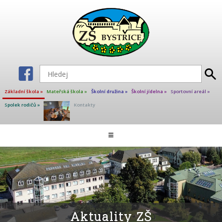
Základní škola »
Mateřská škola »
Školní družina »
Školní jídelna »
Sportovní areál »
Spolek rodičů »
Kontakty
Aktuality ZŠ
≡
Škola
Školní poradenské pracoviště
Učitelé základní školy
Projekty
Kalendář akcí
Aktuality ZŠ