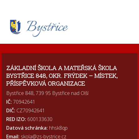
ZÁKLADNÍ ŠKOLA A MATEŘSKÁ ŠKOLA
BYSTŘICE 848, OKR. FRÝDEK – MÍSTEK,
PŘÍSPĚVKOVÁ ORGANIZACE
Bystřice 848, 739 95 Bystřice nad Olší
IČ:
70942641
DIČ:
CZ70942641
RED IZO:
600133630
Datová schránka:
hhsk8qp
Email:
skola@zs-bystrice.cz