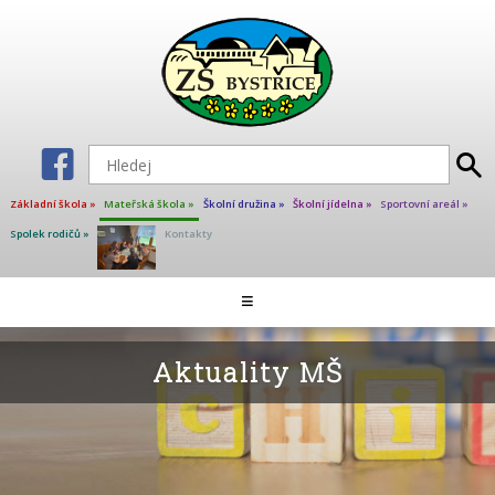
Základní škola »
Mateřská škola »
Školní družina »
Školní jídelna »
Sportovní areál »
Spolek rodičů »
Kontakty
Aktuality MŠ
≡
Školní jídelna
Dokumenty
Aktuality MŠ
Školné
Provoz MŠ
Fotogalerie