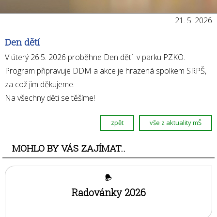
Vrabčáci
Kosíci
21. 5. 2026
Slavíčci
Den dětí
Sovičky
V úterý 26.5. 2026 proběhne Den dětí v parku PZKO.
Datlíci
Program připravuje DDM a akce je hrazená spolkem SRPŠ,
Drozdíci
za což jim děkujeme.
Sýkorky
Na všechny děti se těšíme!
Vlaštovky
Archiv 2021 - 2024
zpět
vše z aktuality mŠ
Vrabčáci
MOHLO BY VÁS ZAJÍMAT..
Kosíci
Slavíčci
Sovičky
Radovánky 2026
Datlíci
Drozdíci