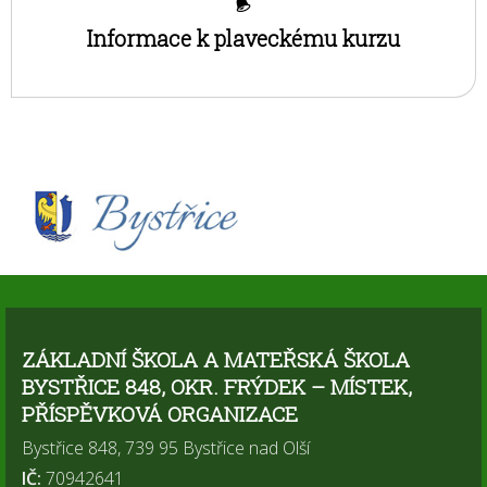
Informace k plaveckému kurzu
ZÁKLADNÍ ŠKOLA A MATEŘSKÁ ŠKOLA
BYSTŘICE 848, OKR. FRÝDEK – MÍSTEK,
PŘÍSPĚVKOVÁ ORGANIZACE
Bystřice 848, 739 95 Bystřice nad Olší
IČ:
70942641