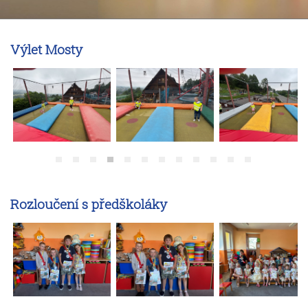
Vrabčáci
Kosíci
Slavíčci
Výlet Mosty
Sovičky
Datlíci
Drozdíci
Sýkorky
Vlaštovky
Archiv 2021 - 2024
Vrabčáci
Rozloučení s předškoláky
Kosíci
Slavíčci
Sovičky
Datlíci
Drozdíci