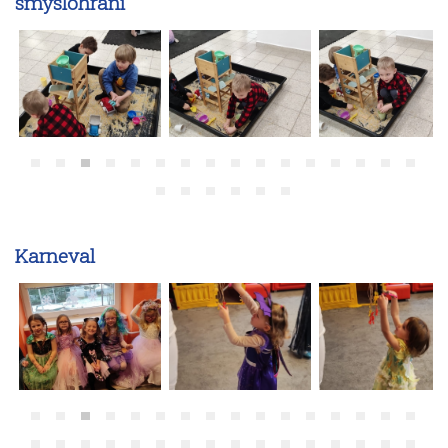
smyslohrani
Karneval