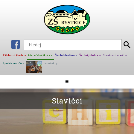
Základní škola »
Mateřská škola »
Školní družina »
Školní jídelna »
Sportovní areál »
Spolek rodičů »
Kontakty
Aktuality MŠ
≡
Školní jídelna
Dokumenty
Slavíčci
Školné
Provoz MŠ
Fotogalerie