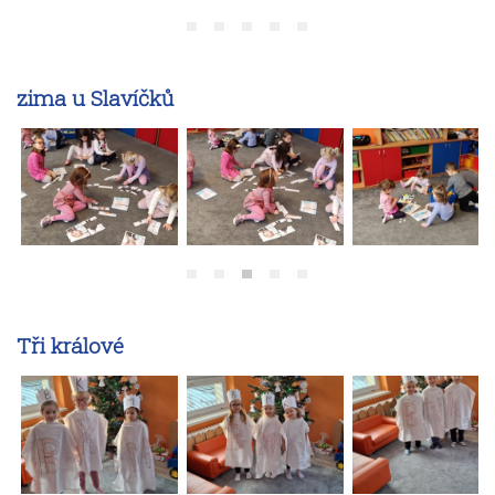
zima u Slavíčků
Tři králové