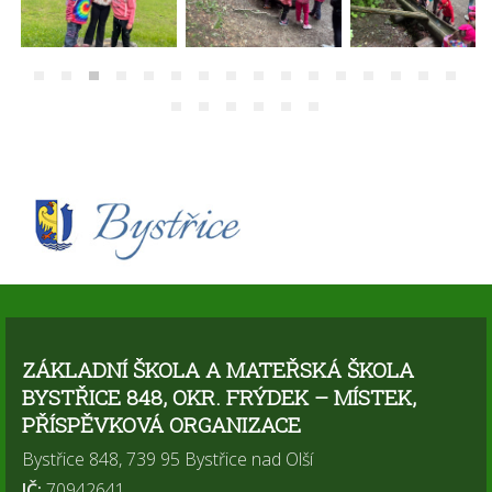
ZÁKLADNÍ ŠKOLA A MATEŘSKÁ ŠKOLA
BYSTŘICE 848, OKR. FRÝDEK – MÍSTEK,
PŘÍSPĚVKOVÁ ORGANIZACE
Bystřice 848, 739 95 Bystřice nad Olší
IČ:
70942641