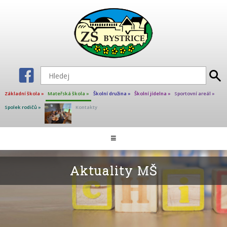
Základní škola »
Mateřská škola »
Školní družina »
Školní jídelna »
Sportovní areál »
Spolek rodičů »
Kontakty
Aktuality MŠ
≡
Školní jídelna
Dokumenty
Aktuality MŠ
Školné
Provoz MŠ
Fotogalerie