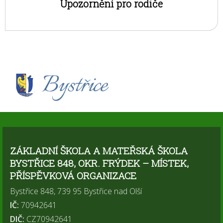
Upozornění pro rodiče
ZÁKLADNÍ ŠKOLA A MATEŘSKÁ ŠKOLA
BYSTŘICE 848, OKR. FRÝDEK – MÍSTEK,
PŘÍSPĚVKOVÁ ORGANIZACE
Bystřice 848, 739 95 Bystřice nad Olší
IČ:
70942641
DIČ:
CZ70942641