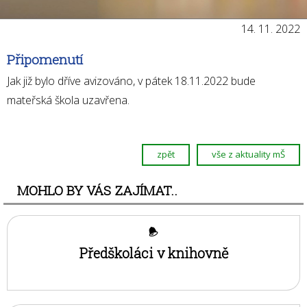
Vrabčáci
Kosíci
14. 11. 2022
Slavíčci
Připomenutí
Sovičky
Jak již bylo dříve avizováno, v pátek 18.11.2022 bude
Datlíci
mateřská škola uzavřena.
Drozdíci
Sýkorky
Vlaštovky
zpět
vše z aktuality mŠ
Archiv 2021 - 2024
MOHLO BY VÁS ZAJÍMAT..
Vrabčáci
Kosíci
Slavíčci
Předškoláci v knihovně
Sovičky
Datlíci
Drozdíci