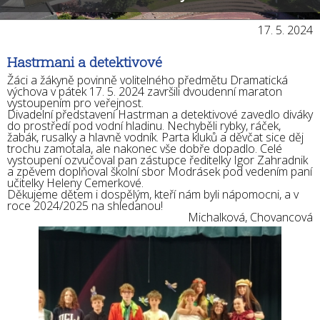
Organizace školního roku
Dokumenty
17. 5. 2024
Školská rada
Hastrmani a detektivové
Fotogalerie ZŠ
Žáci a žákyně povinně volitelného předmětu Dramatická
výchova v pátek 17. 5. 2024 završili dvoudenní maraton
vystoupením pro veřejnost.
Divadelní představení Hastrman a detektivové zavedlo diváky
do prostředí pod vodní hladinu. Nechyběli rybky, ráček,
žabák, rusalky a hlavně vodník. Parta kluků a děvčat sice děj
trochu zamotala, ale nakonec vše dobře dopadlo. Celé
vystoupení ozvučoval pan zástupce ředitelky Igor Zahradnik
a zpěvem doplňoval školní sbor Modrásek pod vedením paní
učitelky Heleny Cemerkové.
Děkujeme dětem i dospělým, kteří nám byli nápomocni, a v
roce 2024/2025 na shledanou!
Michalková, Chovancová