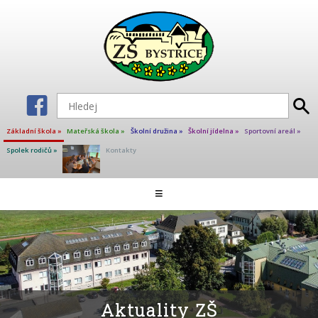
Základní škola »
Mateřská škola »
Školní družina »
Školní jídelna »
Sportovní areál »
Spolek rodičů »
Kontakty
Aktuality ZŠ
≡
Škola
Školní poradenské pracoviště
Učitelé základní školy
Projekty
Kalendář akcí
Aktuality ZŠ