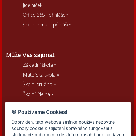
Jídelníček
Office 365 - přihlášení
Školní e-mail - přihlášení
Může Vás zajímat
Základní škola »
Mateřská škola »
Školní družina »
Školní jídelna »
Sportovní areál »
🍪 Používáme Cookies!
Spolek rodičů »
Dobrý den, tato webová stránka používá nezbytné
Kontakty
soubory cookie k zajištění správného fungování a
sledovací soubory cookie. Jejich obsah bude nastaven