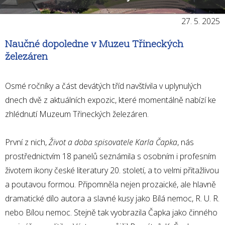
Organizace školního roku
Dokumenty
27. 5. 2025
Školská rada
Naučné dopoledne v Muzeu Třineckých
Fotogalerie ZŠ
železáren
Osmé ročníky a část devátých tříd navštívila v uplynulých
dnech dvě z aktuálních expozic, které momentálně nabízí ke
zhlédnutí Muzeum Třineckých železáren.
První z nich,
Život a doba spisovatele Karla Čapka
, nás
prostřednictvím 18 panelů seznámila s osobním i profesním
životem ikony české literatury 20. století, a to velmi přitažlivou
a poutavou formou. Připomněla nejen prozaické, ale hlavně
dramatické dílo autora a slavné kusy jako Bílá nemoc, R. U. R.
nebo Bílou nemoc. Stejně tak vyobrazila Čapka jako činného