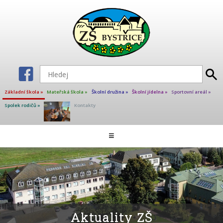
Základní škola »
Mateřská škola »
Školní družina »
Školní jídelna »
Sportovní areál »
Spolek rodičů »
Kontakty
Aktuality ZŠ
≡
Škola
Školní poradenské pracoviště
Učitelé základní školy
Projekty
Kalendář akcí
Aktuality ZŠ