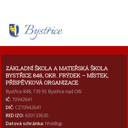
ZÁKLADNÍ ŠKOLA A MATEŘSKÁ ŠKOLA
BYSTŘICE 848, OKR. FRÝDEK – MÍSTEK,
PŘÍSPĚVKOVÁ ORGANIZACE
Bystřice 848, 739 95 Bystřice nad Olší
IČ:
70942641
DIČ:
CZ70942641
RED IZO:
600133630
Datová schránka:
hhsk8qp