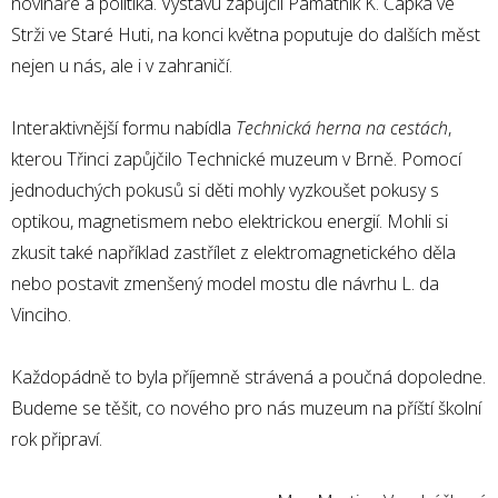
novináře a politika. Výstavu zapůjčil Památník K. Čapka ve
Strži ve Staré Huti, na konci května poputuje do dalších měst
nejen u nás, ale i v zahraničí.
Interaktivnější formu nabídla
Technická herna na cestách
,
kterou Třinci zapůjčilo Technické muzeum v Brně. Pomocí
jednoduchých pokusů si děti mohly vyzkoušet pokusy s
optikou, magnetismem nebo elektrickou energií. Mohli si
zkusit také například zastřílet z elektromagnetického děla
nebo postavit zmenšený model mostu dle návrhu L. da
Vinciho.
Každopádně to byla příjemně strávená a poučná dopoledne.
Budeme se těšit, co nového pro nás muzeum na příští školní
rok připraví.