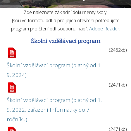
Organizace školního roku
Dokumenty
Zde naleznete základní dokumenty školy.
Školská rada
Jsou ve formátu pdf a pro jejich otevření potřebujete
Fotogalerie ZŠ
program pro čtení pdf souboru, např.
Adobe Reader
.
Školní vzdělávací program
(2462kb)
Školní vzdělávací program (platný od 1.
9. 2024)
(2471kb)
Školní vzdělávací program (platný od 1.
9. 2022, zařazení Informatiky do 7.
ročníku)
(2471kb)