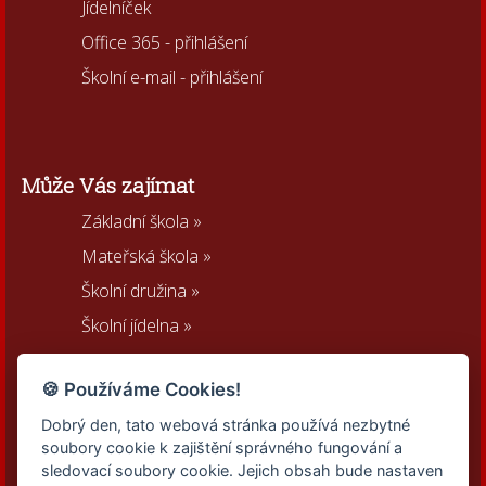
Jídelníček
Office 365 - přihlášení
Školní e-mail - přihlášení
Může Vás zajímat
Základní škola »
Mateřská škola »
Školní družina »
Školní jídelna »
Sportovní areál »
🍪 Používáme Cookies!
Spolek rodičů »
Dobrý den, tato webová stránka používá nezbytné
Kontakty
soubory cookie k zajištění správného fungování a
sledovací soubory cookie. Jejich obsah bude nastaven