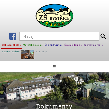
Základní škola »
Mateřská škola »
Školní družina »
Školní jídelna »
Sportovní areál »
Spolek rodičů »
Kontakty
Aktuality ZŠ
≡
Škola
Školní poradenské pracoviště
Učitelé základní školy
Projekty
Kalendář akcí
Dokumenty