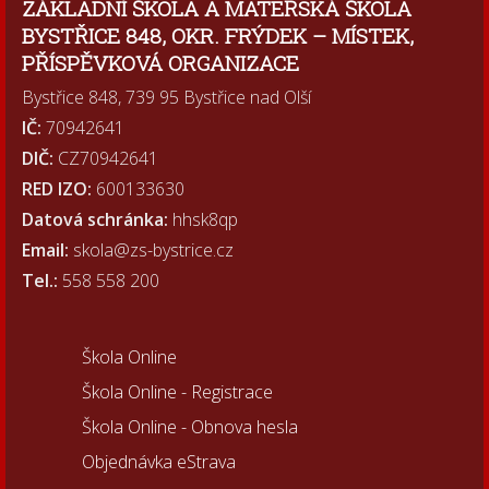
ZÁKLADNÍ ŠKOLA A MATEŘSKÁ ŠKOLA
BYSTŘICE 848, OKR. FRÝDEK – MÍSTEK,
PŘÍSPĚVKOVÁ ORGANIZACE
Bystřice 848, 739 95 Bystřice nad Olší
IČ:
70942641
DIČ:
CZ70942641
RED IZO:
600133630
Datová schránka:
hhsk8qp
Email:
skola@zs-bystrice.cz
Tel.:
558 558 200
Škola Online
Škola Online - Registrace
Škola Online - Obnova hesla
Objednávka eStrava