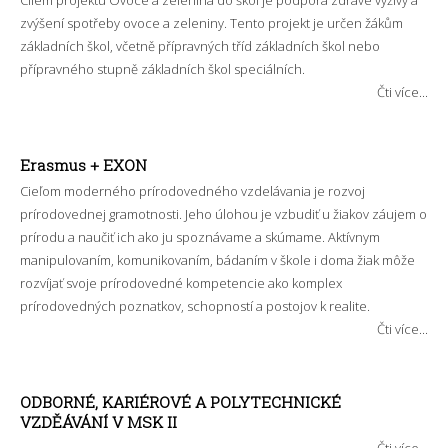
zvýšení spotřeby ovoce a zeleniny. Tento projekt je určen žákům
základních škol, včetně přípravných tříd základních škol nebo
přípravného stupně základních škol speciálních.
Čti více...
Erasmus + EXON
Cieľom moderného prírodovedného vzdelávania je rozvoj
prírodovednej gramotnosti. Jeho úlohou je vzbudiť u žiakov záujem o
prírodu a naučiť ich ako ju spoznávame a skúmame. Aktívnym
manipulovaním, komunikovaním, bádaním v škole i doma žiak môže
rozvíjať svoje prírodovedné kompetencie ako komplex
prírodovedných poznatkov, schopností a postojov k realite.
Čti více...
ODBORNÉ, KARIÉROVÉ A POLYTECHNICKÉ
VZDĚÁVÁNÍ V MSK II
Čti více...