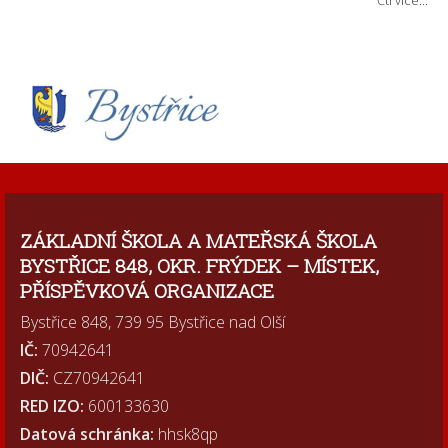
ZÁKLADNÍ ŠKOLA A MATEŘSKÁ ŠKOLA
BYSTŘICE 848, OKR. FRÝDEK – MÍSTEK,
PŘÍSPĚVKOVÁ ORGANIZACE
Bystřice 848, 739 95 Bystřice nad Olší
IČ:
70942641
DIČ:
CZ70942641
RED IZO:
600133630
Datová schránka:
hhsk8qp