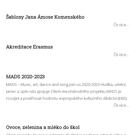
Šablony Jana Ámose Komenského
Čti více...
Akreditace Erasmus
Čti více...
MADS 2020-2023
MADS – Music, art, dance and song join us 2020-2023 Hudba, umění,
tanec a zpěv nás spojuje Cílem mezinárodního projektu MADS je
rozvíjet a posilňovat hodnotu evpropského kulturního dědictví (EKD).
Čti více...
Ovoce, zelenina a mléko do škol
Cílem projektu Ovoce a zelenina do škol je podpora zdravé výživy a