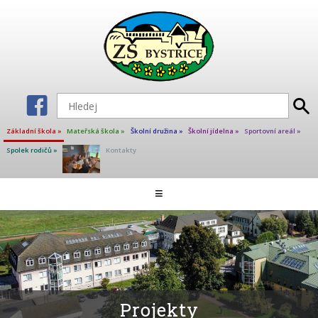
Základní škola »
Mateřská škola »
Školní družina »
Školní jídelna »
Sportovní areál »
Spolek rodičů »
Kontakty
Aktuality ZŠ
≡
Škola
Školní poradenské pracoviště
Učitelé základní školy
Projekty
Kalendář akcí
Projekty