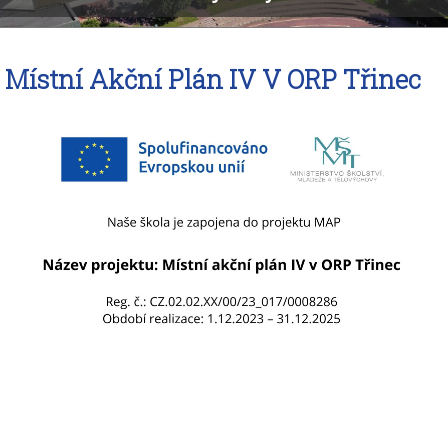
Organizace školního roku
Dokumenty
Školská rada
Místní Akční Plán IV V ORP Třinec
Fotogalerie ZŠ