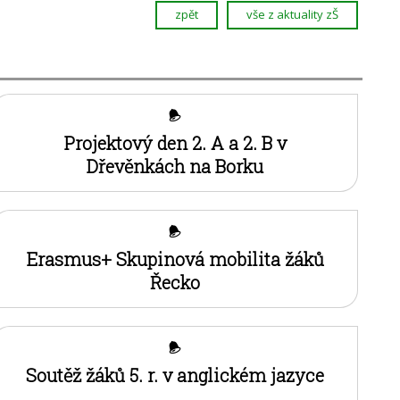
zpět
vše z aktuality zŠ
Projektový den 2. A a 2. B v
Dřevěnkách na Borku
Erasmus+ Skupinová mobilita žáků
Řecko
Soutěž žáků 5. r. v anglickém jazyce